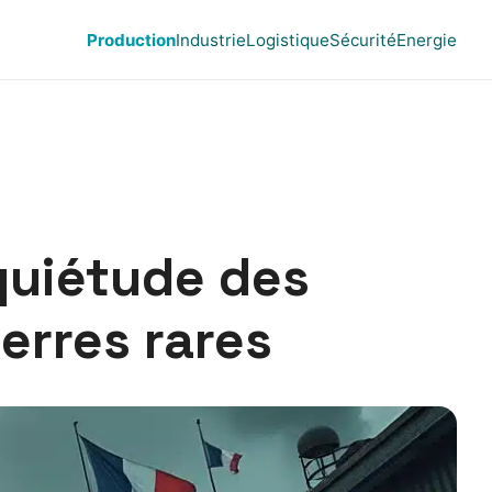
Production
Industrie
Logistique
Sécurité
Energie
nquiétude des
terres rares