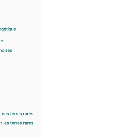
ergétique
ne
noises
e des terres rares
r les terres rares