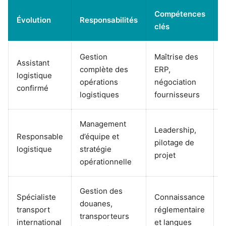
Compétences
Évolution
Responsabilités
clés
d
Gestion
Maîtrise des
Assistant
complète des
ERP,
logistique
G
opérations
négociation
confirmé
logistiques
fournisseurs
Management
Leadership,
Responsable
d’équipe et
I
pilotage de
logistique
stratégie
F
projet
opérationnelle
Gestion des
Spécialiste
Connaissance
douanes,
transport
réglementaire
N
transporteurs
international
et langues
S