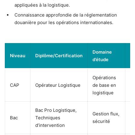
appliquées à la logistique.
Connaissance approfondie de la réglementation
douanière pour les opérations internationales.
Domaine
Niveau
Diplôme/Certification
D
d’étude
Opérations
As
CAP
Opérateur Logistique
de base en
op
logistique
en
Bac Pro Logistique,
As
Gestion flux,
Bac
Techniques
lo
sécurité
d’intervention
dé