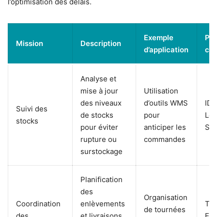
l’optimisation des délais.
Exemple
Par
Mission
Description
d’application
clé
Analyse et
mise à jour
Utilisation
des niveaux
d’outils WMS
ID
Suivi des
de stocks
pour
Log
stocks
pour éviter
anticiper les
ST
rupture ou
commandes
surstockage
Planification
des
Organisation
Coordination
enlèvements
TS
de tournées
des
et livraisons
Exp