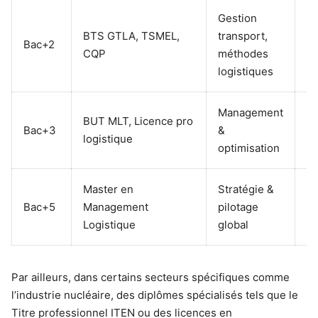
Gestion
As
BTS GTLA, TSMEL,
transport,
Bac+2
lo
CQP
méthodes
co
logistiques
Management
R
BUT MLT, Licence pro
Bac+3
&
lo
logistique
optimisation
de
Master en
Stratégie &
C
Bac+5
Management
pilotage
lo
Logistique
global
co
Par ailleurs, dans certains secteurs spécifiques comme
l’industrie nucléaire, des diplômes spécialisés tels que le
Titre professionnel ITEN ou des licences en