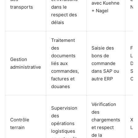
avec Kuehne
transports
dans le
Nic
+ Nagel
respect des
délais
Traitement
des
Saisie des
FM
documents
bons de
Log
Gestion
liés aux
commande
DH
administrative
commandes,
dans SAP ou
Sup
factures et
autre ERP
Cha
douanes
Vérification
Supervision
des
des
Contrôle
chargements
XP
opérations
terrain
et respect
Log
logistiques
de la